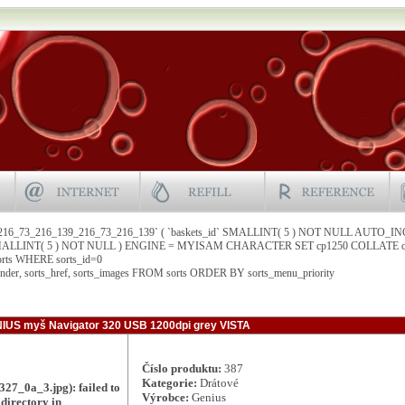
`216_73_216_139_216_73_216_139` ( `baskets_id` SMALLINT( 5 ) NOT NULL AUTO_I
` SMALLINT( 5 ) NOT NULL ) ENGINE = MYISAM CHARACTER SET cp1250 COLLATE cp
orts WHERE sorts_id=0
under, sorts_href, sorts_images FROM sorts ORDER BY sorts_menu_priority
IUS myš Navigator 320 USB 1200dpi grey VISTA
Číslo produktu:
387
Kategorie:
Drátové
27_0a_3.jpg): failed to
Výrobce:
Genius
 directory in