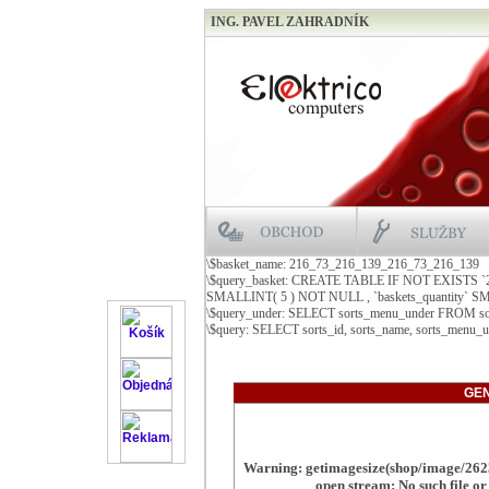
ING. PAVEL ZAHRADNÍK
\$basket_name: 216_73_216_139_216_73_216_139
\$query_basket: CREATE TABLE IF NOT EXISTS 
SMALLINT( 5 ) NOT NULL , `baskets_quantity
\$query_under: SELECT sorts_menu_under FROM s
\$query: SELECT sorts_id, sorts_name, sorts_menu_
GEN
Warning
: getimagesize(shop/image/2623
open stream: No such file or