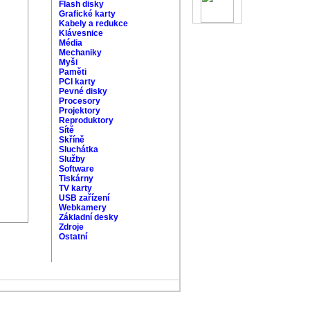
Flash disky
Grafické karty
Kabely a redukce
Klávesnice
Média
Mechaniky
Myši
Paměti
PCI karty
Pevné disky
Procesory
Projektory
Reproduktory
Sítě
Skříně
Sluchátka
Služby
Software
Tiskárny
TV karty
USB zařízení
Webkamery
Základní desky
Zdroje
Ostatní