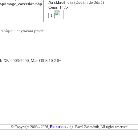
Na skladě:
0ks (Dodání do 3dnů)
hop/image_corection.php
Cena:
147,-
branůjící uchytávání prachu
/ XP/ 2003/2000, Mac OS X 10.2.8+
© Copyright 2008 - 2026,
Elektrico
- ing. Pavel Zahradník, All rights reserved