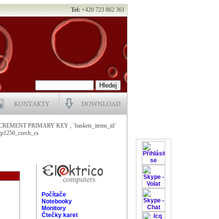
Tel:
+420 723 862 361
NCREMENT PRIMARY KEY , `baskets_items_id`
1250_czech_cs
Počítače
Notebooky
Monitory
Čtečky karet