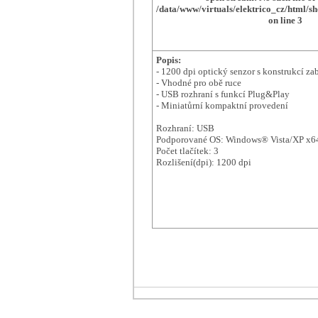
/data/www/virtuals/elektrico_cz/html/s
on line
3
Popis:
- 1200 dpi optický senzor s konstrukcí za
- Vhodné pro obě ruce
- USB rozhraní s funkcí Plug&Play
- Miniatůrní kompaktní provedení
Rozhraní: USB
Podporované OS: Windows® Vista/XP x64
Počet tlačítek: 3
Rozlišení(dpi): 1200 dpi